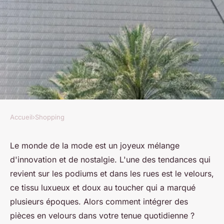
Accueil
›
Shopping
SHOPPING
Quels conseils pour intégrer
Le monde de la mode est un joyeux mélange
d'innovation et de nostalgie. L'une des tendances qui
des pièces en velours dans une
revient sur les podiums et dans les rues est le velours,
tenue quotidienne?
ce tissu luxueux et doux au toucher qui a marqué
plusieurs époques. Alors comment intégrer des
Ambre
•
9 août 2024
•
5 min de lecture
pièces en velours dans votre tenue quotidienne ?