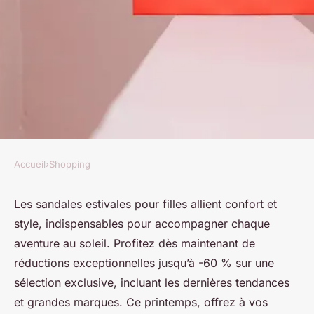
Accueil
›
Shopping
SHOPPING
Sandales pour filles : profitez
Les sandales estivales pour filles allient confort et
style, indispensables pour accompagner chaque
des tendances estivales à -60%
aventure au soleil. Profitez dès maintenant de
!
réductions exceptionnelles jusqu’à -60 % sur une
sélection exclusive, incluant les dernières tendances
Ambre
•
17 février 2026
•
6 min de lecture
et grandes marques. Ce printemps, offrez à vos