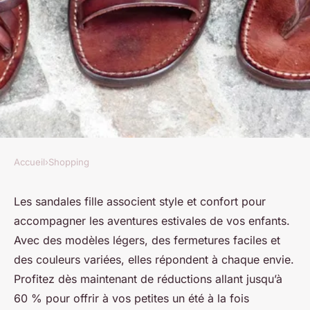
Accueil
›
Shopping
SHOPPING
Sandales fille : l'été mode à
Les sandales fille associent style et confort pour
accompagner les aventures estivales de vos enfants.
prix réduits jusqu'à 60% !
Avec des modèles légers, des fermetures faciles et
des couleurs variées, elles répondent à chaque envie.
Ambre
•
25 juillet 2025
•
10 min de lecture
Profitez dès maintenant de réductions allant jusqu’à
60 % pour offrir à vos petites un été à la fois