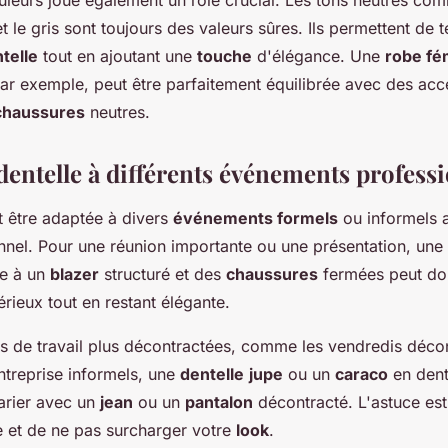
leurs joue également un rôle crucial. Les tons neutres comm
et le gris sont toujours des valeurs sûres. Ils permettent de t
telle
tout en ajoutant une
touche
d'élégance. Une
robe fé
par exemple, peut être parfaitement équilibrée avec des acc
chaussures
neutres.
dentelle à différents événements profess
 être adaptée à divers
événements formels
ou informels a
nnel. Pour une réunion importante ou une présentation, une
ée à un
blazer
structuré et des
chaussures
fermées peut do
rieux tout en restant élégante.
es de travail plus décontractées, comme les vendredis décon
treprise informels, une
dentelle
jupe
ou un
caraco
en dent
arier avec un
jean
ou un
pantalon
décontracté. L'astuce es
e et de ne pas surcharger votre
look
.