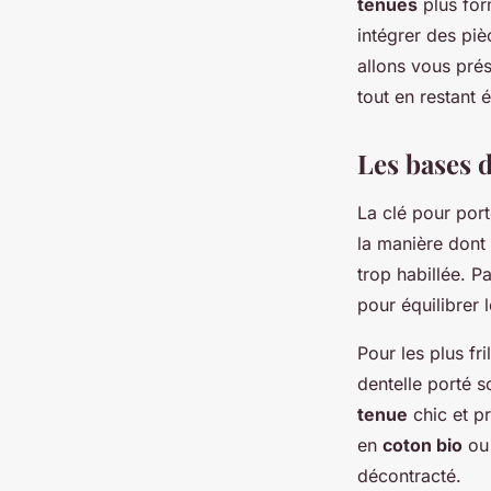
tenues
plus for
sans paraître trop h
intégrer des piè
allons vous pré
tout en restant 
Ambre
•
9 août 2024
•
4 min de lecture
Les bases d
La clé pour port
la manière dont 
trop habillée. 
pour équilibrer 
Pour les plus fr
dentelle porté 
tenue
chic et p
en
coton bio
ou
décontracté.