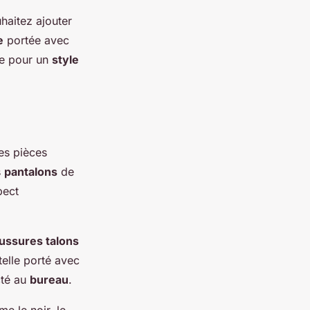
haitez ajouter
e
portée avec
te pour un
style
es pièces
s
pantalons
de
pect
ussures talons
elle porté avec
cté au
bureau
.