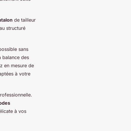
ntalon
de tailleur
au structuré
 possible sans
la balance des
rez en mesure de
aptées à votre
rofessionnelle.
odes
élicate à vos