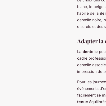
Le choix des cou
blanc, le beige 
habillé de la
den
dentelle noire, 
discrets et des
Adapter la 
La
dentelle
peut
cadre professio
dentelle associ
impression de sé
Pour les journé
événements d'en
facilement se m
tenue
équilibré