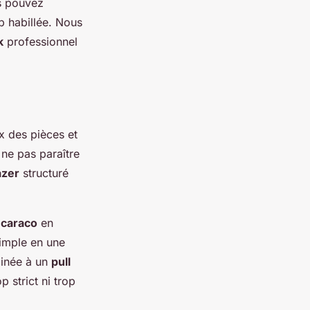
us pouvez
p habillée. Nous
k
professionnel
x des pièces et
 ne pas paraître
azer
structuré
n
caraco
en
imple en une
inée à un
pull
p strict ni trop