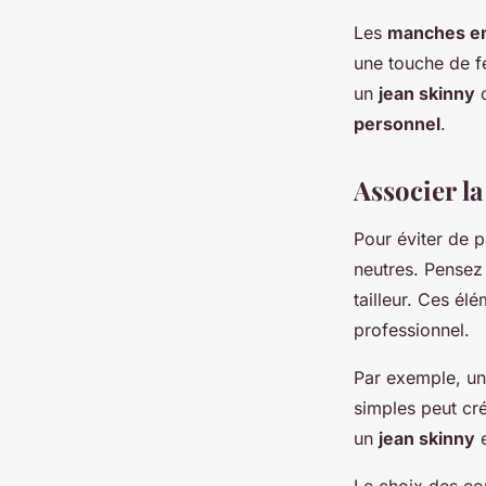
Les
manches en
une touche de f
un
jean skinny
personnel
.
Associer la
Pour éviter de pa
neutres. Pensez
tailleur. Ces él
professionnel.
Par exemple, u
simples peut cr
un
jean skinny
e