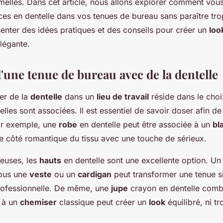
melles. Dans cet article, nous allons explorer comment vo
abillée?
ces en dentelle dans vos tenues de bureau sans paraître tro
senter des idées pratiques et des conseils pour créer un
loo
élégante.
'une tenue de bureau avec de la dentelle
er de la
dentelle
dans un
lieu de travail
réside dans le choi
elles sont associées. Il est essentiel de savoir doser afin de
Par exemple, une
robe
en dentelle peut être associée à un
bl
le côté romantique du tissu avec une touche de sérieux.
ileuses, les
hauts
en dentelle sont une excellente option. U
sous une
veste
ou un
cardigan
peut transformer une tenue s
rofessionnelle. De même, une
jupe
crayon en dentelle comb
 à un
chemiser
classique peut créer un
look
équilibré, ni tro