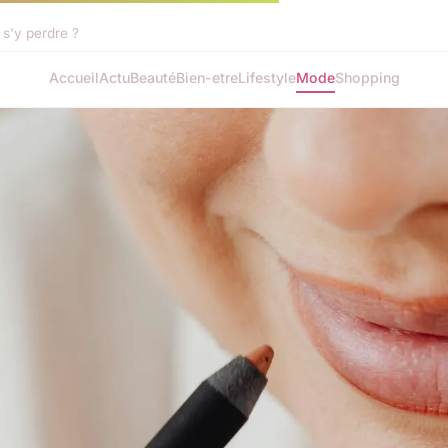
s'y perdre ?
Accueil
Actu
Beauté
Bien-etre
Lifestyle
Mode
Shopping