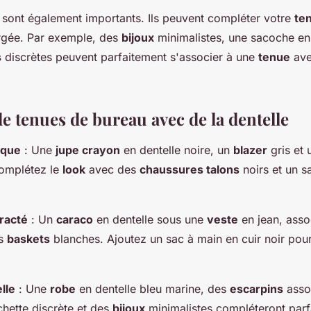
 sont également importants. Ils peuvent compléter votre
te
rgée. Par exemple, des
bijoux
minimalistes, une sacoche en 
s
discrètes peuvent parfaitement s'associer à une
tenue
ave
e tenues de bureau avec de la dentelle
ique
: Une
jupe crayon
en dentelle noire, un
blazer
gris et
omplétez le
look
avec des
chaussures talons
noirs et un s
racté
: Un
caraco
en dentelle sous une
veste
en jean, asso
es
baskets
blanches. Ajoutez un sac à main en cuir noir pou
lle
: Une
robe
en dentelle bleu marine, des
escarpins
assor
chette discrète et des
bijoux
minimalistes compléteront parf