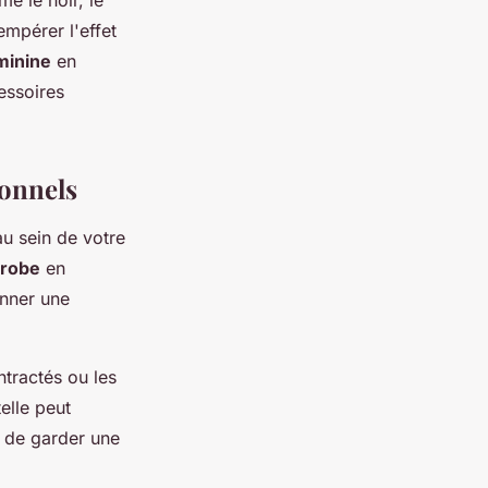
e le noir, le
empérer l'effet
minine
en
essoires
ionnels
u sein de votre
robe
en
nner une
tractés ou les
elle peut
t de garder une