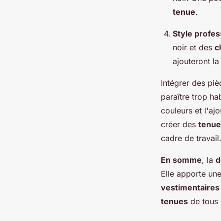
tenue
.
Style profes
noir et des
c
ajouteront l
Intégrer des pi
paraître trop ha
couleurs et l'aj
créer des
tenue
cadre de travail
En somme
, la
d
Elle apporte un
vestimentaires
tenues
de tous 