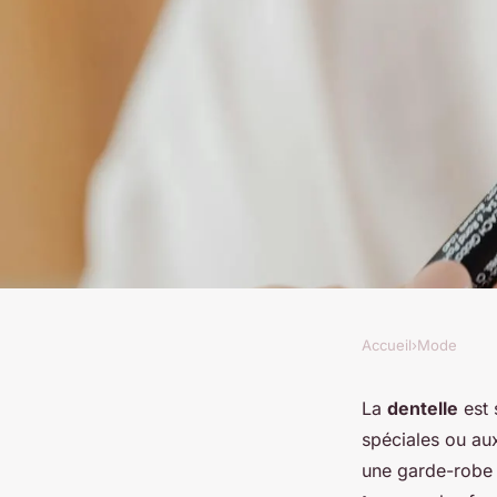
Accueil
›
Mode
MODE
Comment intégrer d
La
dentelle
est 
spéciales ou aux
dentelle dans une t
une garde-robe 