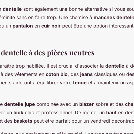
 dentelle
sont également une bonne alternative si vous sou
éminité sans en faire trop. Une chemise à
manches dentell
ou un
pantalon
en
cuir noir
peut être une option intéressan
 dentelle à des pièces neutres
raître trop habillée, il est crucial d'associer la
dentelle
à d
 à des vêtements en
coton bio
, des
jeans
classiques ou de
éments aideront à équilibrer votre
tenue
et à maintenir un as
ne
dentelle
jupe
combinée avec un
blazer
sobre et des
cha
éer un
look
chic et professionnel. De même, un
haut
en dent
t des
baskets
peut être parfait pour un vendredi décontra