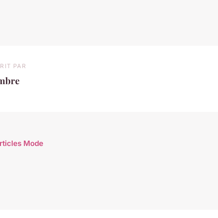
RIT PAR
mbre
articles Mode