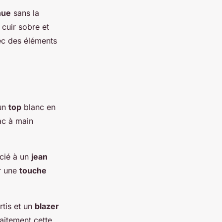
nue
sans la
cuir sobre et
c des éléments
 un
top
blanc en
ac à main
cié à un
jean
r une
touche
tis et un
blazer
aitement cette