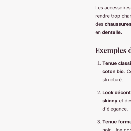
Les accessoires
rendre trop cha
des
chaussure
en
dentelle
.
Exemples d
Tenue class
coton bio
. C
structuré.
Look décont
skinny
et d
d'élégance.
Tenue forme
noir. Une po