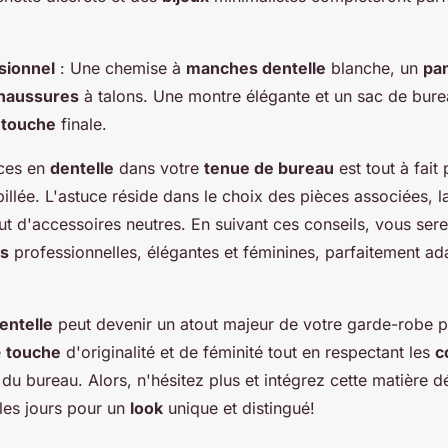
sionnel
: Une chemise à
manches dentelle
blanche, un
pa
haussures
à talons. Une montre élégante et un sac de bure
a
touche
finale.
èces en
dentelle
dans votre
tenue de bureau
est tout à fait
billée. L'astuce réside dans le choix des pièces associées, 
out d'accessoires neutres. En suivant ces conseils, vous se
s
professionnelles, élégantes et féminines, parfaitement ad
.
entelle
peut devenir un atout majeur de votre garde-robe p
e
touche
d'originalité et de féminité tout en respectant les
c
du bureau. Alors, n'hésitez plus et intégrez cette matière d
les jours pour un
look
unique et distingué!