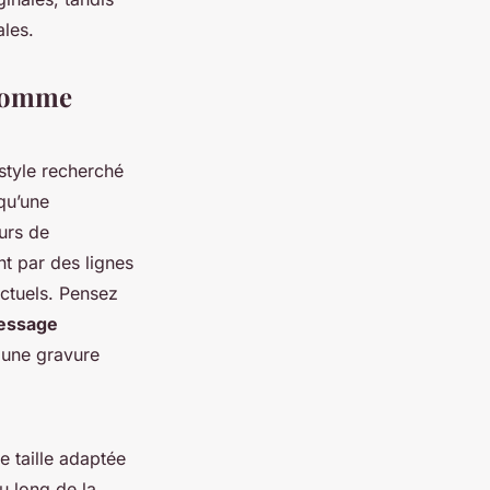
ales.
 homme
style recherché
qu’une
urs de
t par des lignes
ctuels. Pensez
essage
 une gravure
 taille adaptée
u long de la