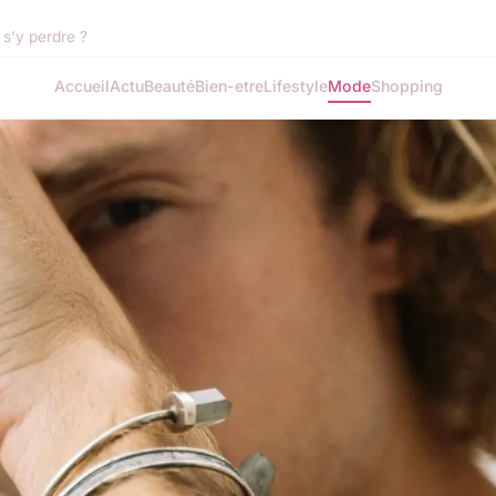
s'y perdre ?
Accueil
Actu
Beauté
Bien-etre
Lifestyle
Mode
Shopping