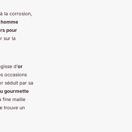
à la corrosion,
s homme
ers pour
r sur la
agisse d’
or
des occasions
r séduit par sa
u gourmette
 fine maille
e trouve un