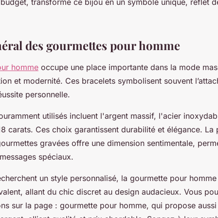
 budget, transforme ce bijou en un symbole unique, reflet d
néral des gourmettes pour homme
our homme
occupe une place importante dans la mode masc
ion et modernité. Ces bracelets symbolisent souvent l’attac
éussite personnelle.
uramment utilisés incluent l'argent massif, l'acier inoxydable
8 carats. Ces choix garantissent durabilité et élégance. La 
gourmettes gravées offre une dimension sentimentale, permet
 messages spéciaux.
echerchent un style personnalisé, la gourmette pour homme
valent, allant du chic discret au design audacieux. Vous po
ions sur la page : gourmette pour homme, qui propose auss