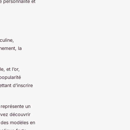
e personnalité et
uline,
hement, la
, et l’or,
popularité
tant d’inscrire
 représente un
uvez découvrir
i des modèles en