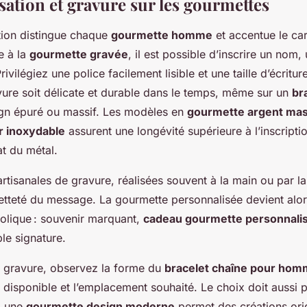
sation et gravure sur les gourmettes
tion distingue chaque
gourmette homme
et accentue le ca
e à la
gourmette gravée
, il est possible d’inscrire un nom
rivilégiez une police facilement lisible et une taille d’écrit
vure soit délicate et durable dans le temps, même sur un
br
gn épuré ou massif. Les modèles en
gourmette argent mas
r inoxydable
assurent une longévité supérieure à l’inscriptio
at du métal.
rtisanales de gravure, réalisées souvent à la main ou par la
 netteté du message. La gourmette personnalisée devient alor
lique : souvenir marquant,
cadeau gourmette personnali
le signature.
e gravure, observez la forme du
bracelet chaîne pour ho
 disponible et l’emplacement souhaité. Le choix doit aussi 
: une
gourmette design moderne
permet des créations orig