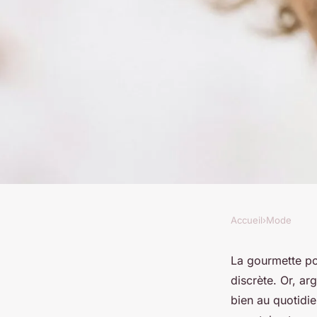
Accueil
›
Mode
MODE
Gourmette pour homm
La gourmette po
discrète. Or, ar
élégance à portée d
bien au quotidi