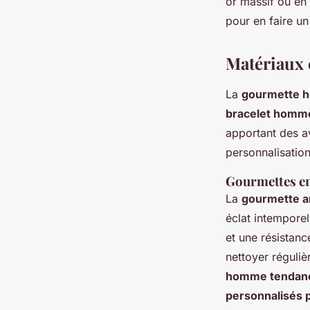
or massif ou en 
pour en faire u
Matériaux 
La
gourmette 
bracelet homm
apportant des av
personnalisation
Gourmettes en
La
gourmette a
éclat intempore
et une résistanc
nettoyer réguli
homme tendan
personnalisés