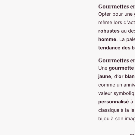
Gourmettes en
Opter pour une
même lors d'act
robustes
au de
homme
. La pal
tendance des b
Gourmettes en 
Une
gourmette
jaune
, d’
or bla
comme un anniv
valeur symboliqu
personnalisé
à 
classique à la
bijou à son ima