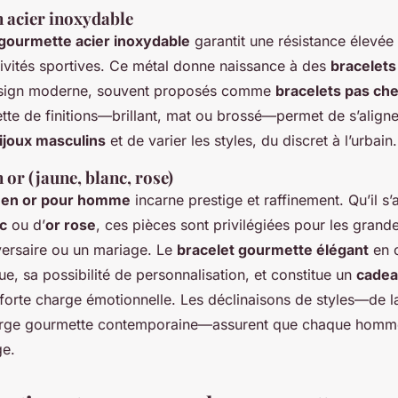
 acier inoxydable
gourmette acier inoxydable
garantit une résistance élevée 
ivités sportives. Ce métal donne naissance à des
bracelet
sign moderne, souvent proposés comme
bracelets pas ch
ette de finitions—brillant, mat ou brossé—permet de s’aligne
ijoux masculins
et de varier les styles, du discret à l’urbain.
or (jaune, blanc, rose)
 en or pour homme
incarne prestige et raffinement. Qu’il s’
nc
ou d’
or rose
, ces pièces sont privilégiées pour les gran
ersaire ou un mariage. Le
bracelet gourmette élégant
en o
e, sa possibilité de personnalisation, et constitue un
cadea
forte charge émotionnelle. Les déclinaisons de styles—de la
 large gourmette contemporaine—assurent que chaque homm
ge.