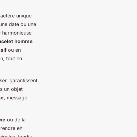
ractère unique
, une date ou une
ure harmonieuse
acelet homme
sif
ou en
n, tout en
ser, garantissent
s un objet
se
, message
mme
ou de la
prendre en
inales, tandis