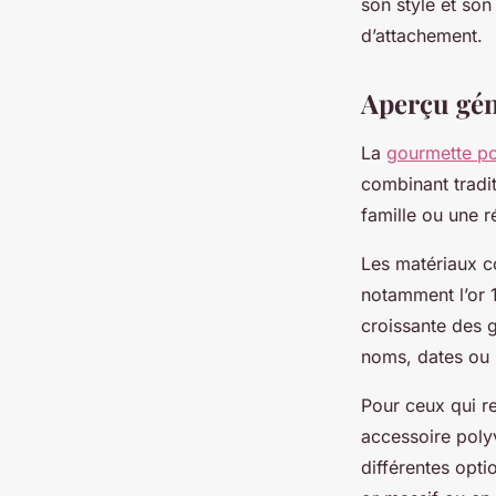
son style et son
d’attachement.
Ambre
•
18 septembre 2025
•
7 min de lecture
Aperçu gé
La
gourmette p
combinant tradit
famille ou une r
Les matériaux co
notamment l’or 1
croissante des 
noms, dates ou
Pour ceux qui r
accessoire poly
différentes opt