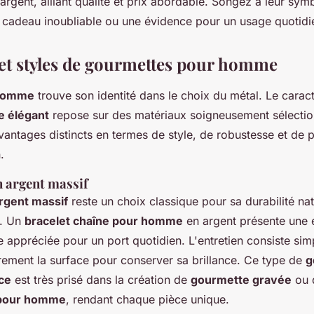
argent, alliant qualité et prix abordable. Songez à leur sym
n cadeau inoubliable ou une évidence pour un usage quotidi
et styles de gourmettes pour homme
homme
trouve son identité dans le choix du métal. Le carac
e élégant
repose sur des matériaux soigneusement sélecti
antages distincts en termes de style, de robustesse et de p
.
 argent massif
rgent massif
reste un choix classique pour sa durabilité nat
l. Un
bracelet chaîne pour homme
en argent présente une 
e appréciée pour un port quotidien. L'entretien consiste si
èrement la surface pour conserver sa brillance. Ce type de
g
ce
est très prisé dans la création de
gourmette gravée
ou 
 pour homme
, rendant chaque pièce unique.