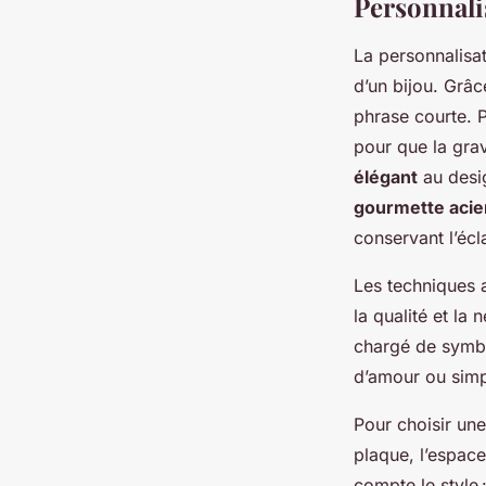
Personnali
La personnalisa
d’un bijou. Grâc
phrase courte. P
pour que la gra
élégant
au desi
gourmette acie
conservant l’écl
Les techniques a
la qualité et la
chargé de symbo
d’amour ou simp
Pour choisir un
plaque, l’espace
compte le style 