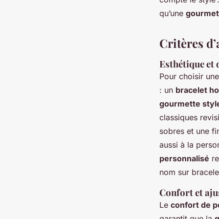
qu’une
gourmett
Critères d
Esthétique et 
Pour choisir un
: un
bracelet h
gourmette styl
classiques revis
sobres et une f
aussi à la perso
personnalisé
re
nom sur bracele
Confort et aj
Le
confort de p
garantit que la