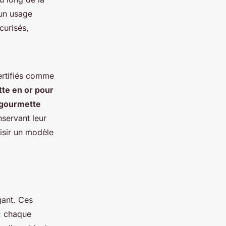
 un usage
curisés,
ertifiés comme
te en or pour
gourmette
nservant leur
isir un modèle
gant. Ces
: chaque