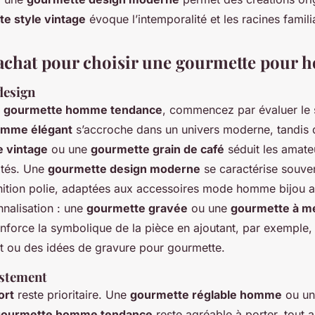
e style vintage
évoque l’intemporalité et les racines famili
’achat pour choisir une gourmette pour
design
e
gourmette homme tendance
, commencez par évaluer le 
omme élégant
s’accroche dans un univers moderne, tandis 
e vintage
ou une
gourmette grain de café
séduit les amate
ités. Une
gourmette design moderne
se caractérise souven
inition polie, adaptées aux accessoires mode homme bijou a
nnalisation : une
gourmette gravée
ou une
gourmette à m
nforce la symbolique de la pièce en ajoutant, par exemple,
t ou des idées de gravure pour gourmette.
ustement
ort
reste prioritaire. Une
gourmette réglable homme
ou une
gourmette homme tendance
reste agréable à porter, tout a