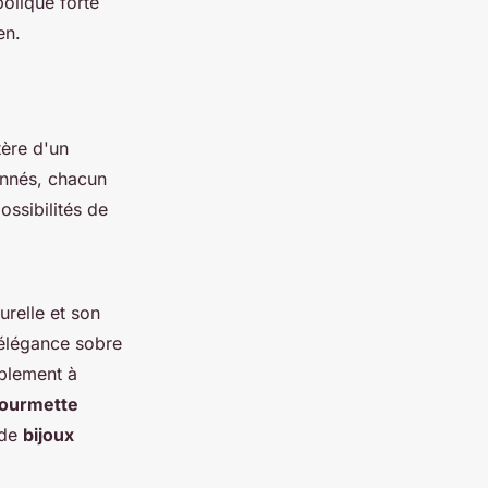
bolique forte
en.
tère d'un
onnés, chacun
ossibilités de
urelle et son
élégance sobre
mplement à
ourmette
de
bijoux