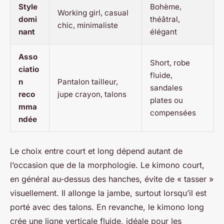
Style
Bohème,
Working girl, casual
domi
théâtral,
chic, minimaliste
nant
élégant
Asso
Short, robe
ciatio
fluide,
n
Pantalon tailleur,
sandales
reco
jupe crayon, talons
plates ou
mma
compensées
ndée
Le choix entre court et long dépend autant de
l’occasion que de la morphologie. Le kimono court,
en général au-dessus des hanches, évite de « tasser »
visuellement. Il allonge la jambe, surtout lorsqu’il est
porté avec des talons. En revanche, le kimono long
crée une ligne verticale fluide, idéale pour les