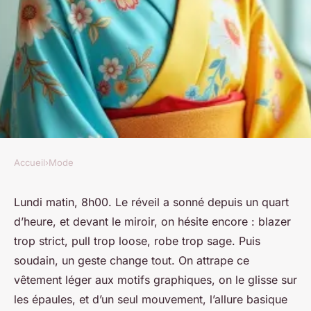
Accueil
›
Mode
MODE
Lorsque le kimono femme
Lundi matin, 8h00. Le réveil a sonné depuis un quart
d’heure, et devant le miroir, on hésite encore : blazer
devient l'emblème de la mode
trop strict, pull trop loose, robe trop sage. Puis
moderne
soudain, un geste change tout. On attrape ce
vêtement léger aux motifs graphiques, on le glisse sur
Radegonda
•
13/05/2026 16:42
•
10 min de lecture
les épaules, et d’un seul mouvement, l’allure basique